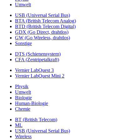
Umwelt
USB (Universal Serial Bus)
BTA (British Telecom Analog)
BTD (British Telecom Digital)
GDX (Go Direct, drahtlos)
GW (Go Wireless, drahtlos)
Sonstige
DTS (Schienensystem)
CFA (Zentripetalkraft)
Vernier LabQuest 3
Vernier LabQuest Mini 2
Physik
Umwelt
Biologie
Human-Biologie
Chemie
BT (British Telecom)
ML
USB (Universal Serial Bus)
Wireless