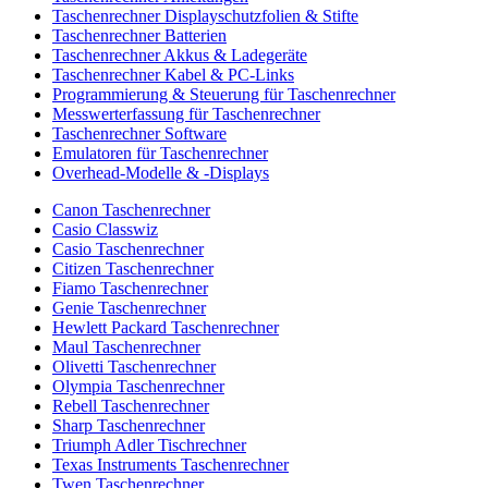
Taschenrechner Displayschutzfolien & Stifte
Taschenrechner Batterien
Taschenrechner Akkus & Ladegeräte
Taschenrechner Kabel & PC-Links
Programmierung & Steuerung für Taschenrechner
Messwerterfassung für Taschenrechner
Taschenrechner Software
Emulatoren für Taschenrechner
Overhead-Modelle & -Displays
Canon Taschenrechner
Casio Classwiz
Casio Taschenrechner
Citizen Taschenrechner
Fiamo Taschenrechner
Genie Taschenrechner
Hewlett Packard Taschenrechner
Maul Taschenrechner
Olivetti Taschenrechner
Olympia Taschenrechner
Rebell Taschenrechner
Sharp Taschenrechner
Triumph Adler Tischrechner
Texas Instruments Taschenrechner
Twen Taschenrechner