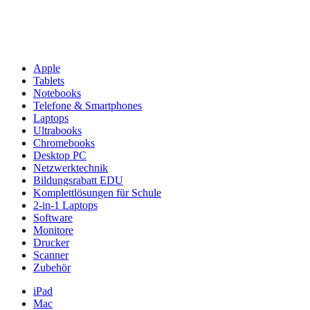
Apple
Tablets
Notebooks
Telefone & Smartphones
Laptops
Ultrabooks
Chromebooks
Desktop PC
Netzwerktechnik
Bildungsrabatt EDU
Komplettlösungen für Schule
2-in-1 Laptops
Software
Monitore
Drucker
Scanner
Zubehör
iPad
Mac