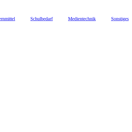
rnmittel
Schulbedarf
Medientechnik
Sonstiges