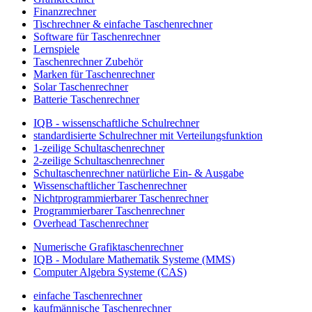
Finanzrechner
Tischrechner & einfache Taschenrechner
Software für Taschenrechner
Lernspiele
Taschenrechner Zubehör
Marken für Taschenrechner
Solar Taschenrechner
Batterie Taschenrechner
IQB - wissenschaftliche Schulrechner
standardisierte Schulrechner mit Verteilungsfunktion
1-zeilige Schultaschenrechner
2-zeilige Schultaschenrechner
Schultaschenrechner natürliche Ein- & Ausgabe
Wissenschaftlicher Taschenrechner
Nichtprogrammierbarer Taschenrechner
Programmierbarer Taschenrechner
Overhead Taschenrechner
Numerische Grafiktaschenrechner
IQB - Modulare Mathematik Systeme (MMS)
Computer Algebra Systeme (CAS)
einfache Taschenrechner
kaufmännische Taschenrechner