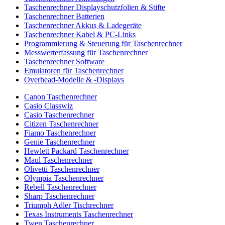
Taschenrechner Displayschutzfolien & Stifte
Taschenrechner Batterien
Taschenrechner Akkus & Ladegeräte
Taschenrechner Kabel & PC-Links
Programmierung & Steuerung für Taschenrechner
Messwerterfassung für Taschenrechner
Taschenrechner Software
Emulatoren für Taschenrechner
Overhead-Modelle & -Displays
Canon Taschenrechner
Casio Classwiz
Casio Taschenrechner
Citizen Taschenrechner
Fiamo Taschenrechner
Genie Taschenrechner
Hewlett Packard Taschenrechner
Maul Taschenrechner
Olivetti Taschenrechner
Olympia Taschenrechner
Rebell Taschenrechner
Sharp Taschenrechner
Triumph Adler Tischrechner
Texas Instruments Taschenrechner
Twen Taschenrechner