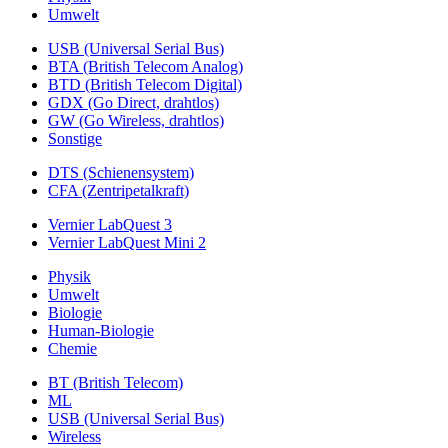
Umwelt
USB (Universal Serial Bus)
BTA (British Telecom Analog)
BTD (British Telecom Digital)
GDX (Go Direct, drahtlos)
GW (Go Wireless, drahtlos)
Sonstige
DTS (Schienensystem)
CFA (Zentripetalkraft)
Vernier LabQuest 3
Vernier LabQuest Mini 2
Physik
Umwelt
Biologie
Human-Biologie
Chemie
BT (British Telecom)
ML
USB (Universal Serial Bus)
Wireless