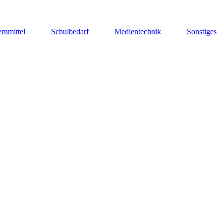
rnmittel
Schulbedarf
Medientechnik
Sonstiges