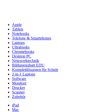
Apple
Tablets
Notebooks
Telefone & Smartphones
Laptops
Ultrabooks
Chromebooks
Desktop PC
Netzwerktechnik
Bildungsrabatt EDU
Komplettlösungen für Schule
2-in-1 Laptops
Software
Monitore
Drucker
Scanner
Zubehör
iPad
Mac