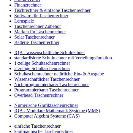
Finanzrechner
Tischrechner & einfache Taschenrechner
Software für Taschenrechner
Lernspiele
Taschenrechner Zubehör
Marken für Taschenrechner
Solar Taschenrechner
Batterie Taschenrechner
IQB - wissenschaftliche Schulrechner
standardisierte Schulrechner mit Verteilungsfunktion
1-zeilige Schultaschenrechner
2-zeilige Schultaschenrechner
Schultaschenrechner natürliche Ein- & Ausgabe
Wissenschaftlicher Taschenrechner
Nichtprogrammierbarer Taschenrechner
Programmierbarer Taschenrechner
Overhead Taschenrechner
Numerische Grafiktaschenrechner
IQB - Modulare Mathematik Systeme (MMS)
Computer Algebra Systeme (CAS)
einfache Taschenrechner
kaufmännische Taschenrechner