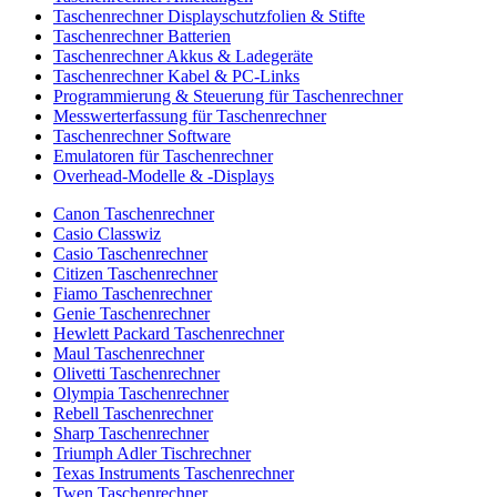
Taschenrechner Displayschutzfolien & Stifte
Taschenrechner Batterien
Taschenrechner Akkus & Ladegeräte
Taschenrechner Kabel & PC-Links
Programmierung & Steuerung für Taschenrechner
Messwerterfassung für Taschenrechner
Taschenrechner Software
Emulatoren für Taschenrechner
Overhead-Modelle & -Displays
Canon Taschenrechner
Casio Classwiz
Casio Taschenrechner
Citizen Taschenrechner
Fiamo Taschenrechner
Genie Taschenrechner
Hewlett Packard Taschenrechner
Maul Taschenrechner
Olivetti Taschenrechner
Olympia Taschenrechner
Rebell Taschenrechner
Sharp Taschenrechner
Triumph Adler Tischrechner
Texas Instruments Taschenrechner
Twen Taschenrechner