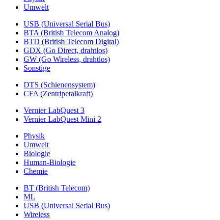
Umwelt
USB (Universal Serial Bus)
BTA (British Telecom Analog)
BTD (British Telecom Digital)
GDX (Go Direct, drahtlos)
GW (Go Wireless, drahtlos)
Sonstige
DTS (Schienensystem)
CFA (Zentripetalkraft)
Vernier LabQuest 3
Vernier LabQuest Mini 2
Physik
Umwelt
Biologie
Human-Biologie
Chemie
BT (British Telecom)
ML
USB (Universal Serial Bus)
Wireless