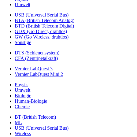
Umwelt
USB (Universal Serial Bus)
BTA (British Telecom Analog)
BTD (British Telecom Digital)
GDX (Go Direct, drahtlos)
GW (Go Wireless, drahtlos)
Sonstige
DTS (Schienensystem)
CFA (Zentripetalkraft)
Vernier LabQuest 3
Vernier LabQuest Mini 2
Physik
Umwelt
Biologie
Human-Biologie
Chemie
BT (British Telecom)
ML
USB (Universal Serial Bus)
Wireless