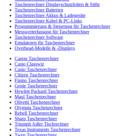
Taschenrechner Displayschutzfolien & Stifte
Taschenrechner Batterien
Taschenrechner Akkus & Ladegeräte
Taschenrechner Kabel & PC-Links
Programmierung & Steuerung für Taschenrechner
Messwerterfassung für Taschenrechner
Taschenrechner Software
Emulatoren für Taschenrechner
Overhead-Modelle & -Displays
Canon Taschenrechner
Casio Classwiz
Casio Taschenrechner
Citizen Taschenrechner
Fiamo Taschenrechner
Genie Taschenrechner
Hewlett Packard Taschenrechner
Maul Taschenrechner
Olivetti Taschenrechner
Olympia Taschenrechner
Rebell Taschenrechner
Sharp Taschenrechner
Triumph Adler Tischrechner
Texas Instruments Taschenrechner
Twen Taschenrechner