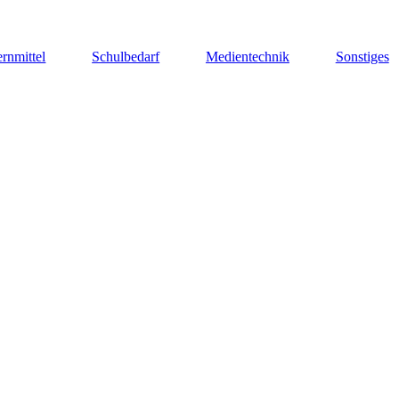
rnmittel
Schulbedarf
Medientechnik
Sonstiges