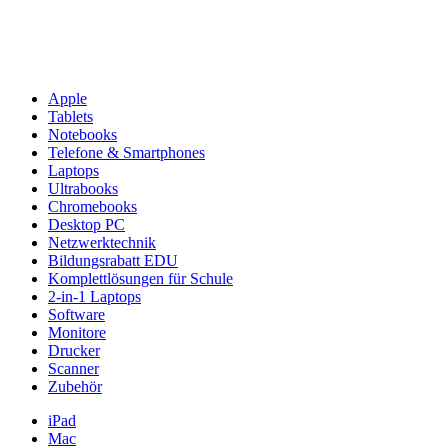
Apple
Tablets
Notebooks
Telefone & Smartphones
Laptops
Ultrabooks
Chromebooks
Desktop PC
Netzwerktechnik
Bildungsrabatt EDU
Komplettlösungen für Schule
2-in-1 Laptops
Software
Monitore
Drucker
Scanner
Zubehör
iPad
Mac