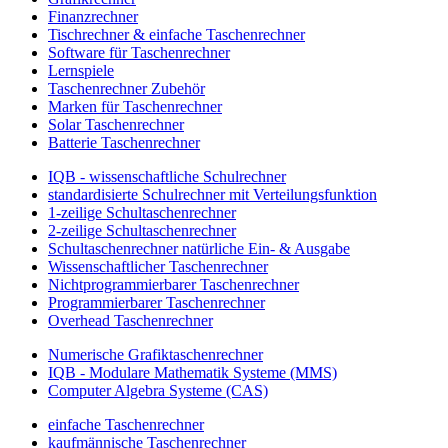
Finanzrechner
Tischrechner & einfache Taschenrechner
Software für Taschenrechner
Lernspiele
Taschenrechner Zubehör
Marken für Taschenrechner
Solar Taschenrechner
Batterie Taschenrechner
IQB - wissenschaftliche Schulrechner
standardisierte Schulrechner mit Verteilungsfunktion
1-zeilige Schultaschenrechner
2-zeilige Schultaschenrechner
Schultaschenrechner natürliche Ein- & Ausgabe
Wissenschaftlicher Taschenrechner
Nichtprogrammierbarer Taschenrechner
Programmierbarer Taschenrechner
Overhead Taschenrechner
Numerische Grafiktaschenrechner
IQB - Modulare Mathematik Systeme (MMS)
Computer Algebra Systeme (CAS)
einfache Taschenrechner
kaufmännische Taschenrechner