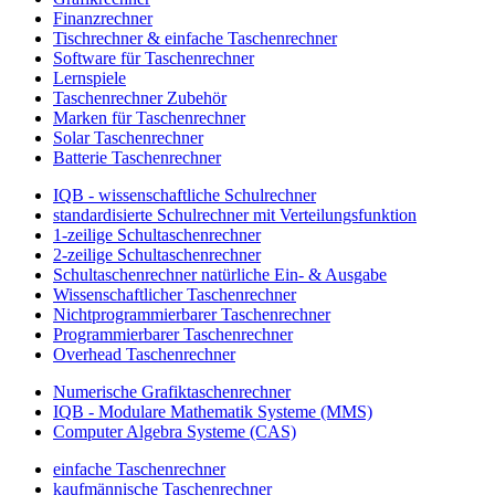
Finanzrechner
Tischrechner & einfache Taschenrechner
Software für Taschenrechner
Lernspiele
Taschenrechner Zubehör
Marken für Taschenrechner
Solar Taschenrechner
Batterie Taschenrechner
IQB - wissenschaftliche Schulrechner
standardisierte Schulrechner mit Verteilungsfunktion
1-zeilige Schultaschenrechner
2-zeilige Schultaschenrechner
Schultaschenrechner natürliche Ein- & Ausgabe
Wissenschaftlicher Taschenrechner
Nichtprogrammierbarer Taschenrechner
Programmierbarer Taschenrechner
Overhead Taschenrechner
Numerische Grafiktaschenrechner
IQB - Modulare Mathematik Systeme (MMS)
Computer Algebra Systeme (CAS)
einfache Taschenrechner
kaufmännische Taschenrechner