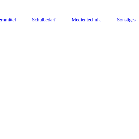
rnmittel
Schulbedarf
Medientechnik
Sonstiges