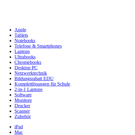
Apple
Tablets
Notebooks
Telefone & Smartphones
Laptops
Ultrabooks
Chromebooks
Desktop PC
Netzwerktechnik
Bildungsrabatt EDU
Komplettlösungen für Schule
2-in-1 Laptops
Software
Monitore
Drucker
Scanner
Zubehör
iPad
Mac