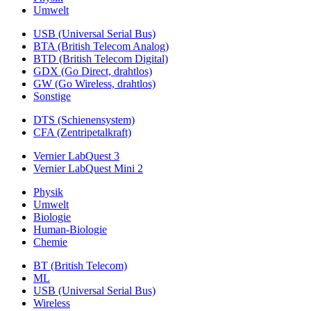
Umwelt
USB (Universal Serial Bus)
BTA (British Telecom Analog)
BTD (British Telecom Digital)
GDX (Go Direct, drahtlos)
GW (Go Wireless, drahtlos)
Sonstige
DTS (Schienensystem)
CFA (Zentripetalkraft)
Vernier LabQuest 3
Vernier LabQuest Mini 2
Physik
Umwelt
Biologie
Human-Biologie
Chemie
BT (British Telecom)
ML
USB (Universal Serial Bus)
Wireless