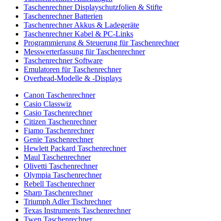
Taschenrechner Displayschutzfolien & Stifte
Taschenrechner Batterien
Taschenrechner Akkus & Ladegeräte
Taschenrechner Kabel & PC-Links
Programmierung & Steuerung für Taschenrechner
Messwerterfassung für Taschenrechner
Taschenrechner Software
Emulatoren für Taschenrechner
Overhead-Modelle & -Displays
Canon Taschenrechner
Casio Classwiz
Casio Taschenrechner
Citizen Taschenrechner
Fiamo Taschenrechner
Genie Taschenrechner
Hewlett Packard Taschenrechner
Maul Taschenrechner
Olivetti Taschenrechner
Olympia Taschenrechner
Rebell Taschenrechner
Sharp Taschenrechner
Triumph Adler Tischrechner
Texas Instruments Taschenrechner
Twen Taschenrechner