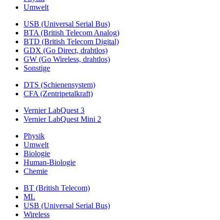
Umwelt
USB (Universal Serial Bus)
BTA (British Telecom Analog)
BTD (British Telecom Digital)
GDX (Go Direct, drahtlos)
GW (Go Wireless, drahtlos)
Sonstige
DTS (Schienensystem)
CFA (Zentripetalkraft)
Vernier LabQuest 3
Vernier LabQuest Mini 2
Physik
Umwelt
Biologie
Human-Biologie
Chemie
BT (British Telecom)
ML
USB (Universal Serial Bus)
Wireless