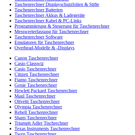
Taschenrechner Displayschutzfolien & Stifte
Taschenrechner Batterien
Taschenrechner Akkus & Ladegeräte
Taschenrechner Kabel & PC-Links
Programmierung & Steuerung für Taschenrechner
Messwerterfassung für Taschenrechner
Taschenrechner Software
Emulatoren für Taschenrechner
Overhead-Modelle & -Displays
Canon Taschenrechner
Casio Classwiz
Casio Taschenrechner
Citizen Taschenrechner
Fiamo Taschenrechner
Genie Taschenrechner
Hewlett Packard Taschenrechner
Maul Taschenrechner
Olivetti Taschenrechner
Olympia Taschenrechner
Rebell Taschenrechner
Sharp Taschenrechner
Triumph Adler Tischrechner
Texas Instruments Taschenrechner
Twen Taschenrechner