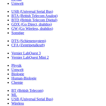
Umwelt
USB (Universal Serial Bus)
BTA (British Telecom Analog)
BTD (British Telecom Digital)
GDX (Go Direct, drahtlos)
GW (Go Wireless, drahtlos)
Sonstige
DTS (Schienensystem)
CFA (Zentripetalkraft)
Vernier LabQuest 3
Vernier LabQuest Mini 2
Physik
Umwelt
Biologie
Human-Biologie
Chemie
BT (British Telecom)
ML
USB (Universal Serial Bus)
Wireless