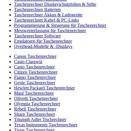
Taschenrechner Displayschutzfolien & Stifte
Taschenrechner Batterien
Taschenrechner Akkus & Ladegeräte
Taschenrechner Kabel & PC-Links
Programmierung & Steuerung für Taschenrechner
Messwerterfassung für Taschenrechner
Taschenrechner Software
Emulatoren für Taschenrechner
Overhead-Modelle & -Displays
Canon Taschenrechner
Casio Classwiz
Casio Taschenrechner
Citizen Taschenrechner
Fiamo Taschenrechner
Genie Taschenrechner
Hewlett Packard Taschenrechner
Maul Taschenrechner
Olivetti Taschenrechner
Olympia Taschenrechner
Rebell Taschenrechner
Sharp Taschenrechner
Triumph Adler Tischrechner
Texas Instruments Taschenrechner
Twen Taschenrechner