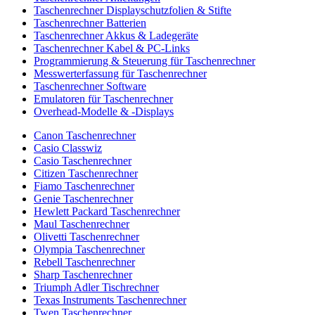
Taschenrechner Displayschutzfolien & Stifte
Taschenrechner Batterien
Taschenrechner Akkus & Ladegeräte
Taschenrechner Kabel & PC-Links
Programmierung & Steuerung für Taschenrechner
Messwerterfassung für Taschenrechner
Taschenrechner Software
Emulatoren für Taschenrechner
Overhead-Modelle & -Displays
Canon Taschenrechner
Casio Classwiz
Casio Taschenrechner
Citizen Taschenrechner
Fiamo Taschenrechner
Genie Taschenrechner
Hewlett Packard Taschenrechner
Maul Taschenrechner
Olivetti Taschenrechner
Olympia Taschenrechner
Rebell Taschenrechner
Sharp Taschenrechner
Triumph Adler Tischrechner
Texas Instruments Taschenrechner
Twen Taschenrechner