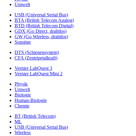
Umwelt
USB (Universal Serial Bus)
BTA (British Telecom Analog)
BTD (British Telecom Digital)
GDX (Go Direct, drahtlos)
GW (Go Wireless, drahtlos)
Sonstige
DTS (Schienensystem)
CFA (Zentripetalkraft)
Vernier LabQuest 3
Vernier LabQuest Mini 2
Physik
Umwelt
Biologie
Human-Biologie
Chemie
BT (British Telecom)
ML
USB (Universal Serial Bus)
Wireless