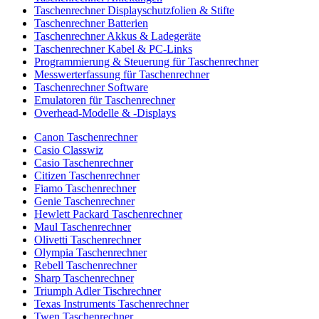
Taschenrechner Displayschutzfolien & Stifte
Taschenrechner Batterien
Taschenrechner Akkus & Ladegeräte
Taschenrechner Kabel & PC-Links
Programmierung & Steuerung für Taschenrechner
Messwerterfassung für Taschenrechner
Taschenrechner Software
Emulatoren für Taschenrechner
Overhead-Modelle & -Displays
Canon Taschenrechner
Casio Classwiz
Casio Taschenrechner
Citizen Taschenrechner
Fiamo Taschenrechner
Genie Taschenrechner
Hewlett Packard Taschenrechner
Maul Taschenrechner
Olivetti Taschenrechner
Olympia Taschenrechner
Rebell Taschenrechner
Sharp Taschenrechner
Triumph Adler Tischrechner
Texas Instruments Taschenrechner
Twen Taschenrechner