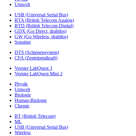
Umwelt
USB (Universal Serial Bus)
BTA (British Telecom Analog)
BTD (British Telecom Digital)
GDX (Go Direct, drahtlos)
GW (Go Wireless, drahtlos)
Sonstige
DTS (Schienensystem)
CFA (Zentripetalkraft)
Vernier LabQuest 3
Vernier LabQuest Mini 2
Physik
Umwelt
Biologie
Human-Biologie
Chemie
BT (British Telecom)
ML
USB (Universal Serial Bus)
Wireless