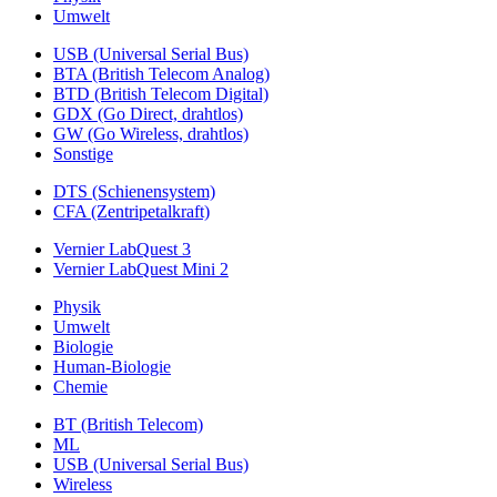
Umwelt
USB (Universal Serial Bus)
BTA (British Telecom Analog)
BTD (British Telecom Digital)
GDX (Go Direct, drahtlos)
GW (Go Wireless, drahtlos)
Sonstige
DTS (Schienensystem)
CFA (Zentripetalkraft)
Vernier LabQuest 3
Vernier LabQuest Mini 2
Physik
Umwelt
Biologie
Human-Biologie
Chemie
BT (British Telecom)
ML
USB (Universal Serial Bus)
Wireless