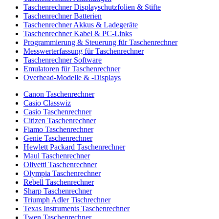
Taschenrechner Displayschutzfolien & Stifte
Taschenrechner Batterien
Taschenrechner Akkus & Ladegeräte
Taschenrechner Kabel & PC-Links
Programmierung & Steuerung für Taschenrechner
Messwerterfassung für Taschenrechner
Taschenrechner Software
Emulatoren für Taschenrechner
Overhead-Modelle & -Displays
Canon Taschenrechner
Casio Classwiz
Casio Taschenrechner
Citizen Taschenrechner
Fiamo Taschenrechner
Genie Taschenrechner
Hewlett Packard Taschenrechner
Maul Taschenrechner
Olivetti Taschenrechner
Olympia Taschenrechner
Rebell Taschenrechner
Sharp Taschenrechner
Triumph Adler Tischrechner
Texas Instruments Taschenrechner
Twen Taschenrechner