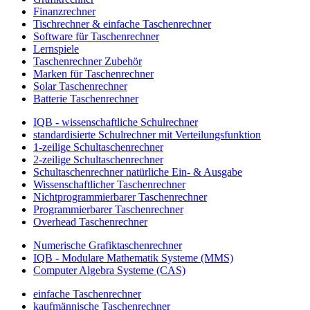
Finanzrechner
Tischrechner & einfache Taschenrechner
Software für Taschenrechner
Lernspiele
Taschenrechner Zubehör
Marken für Taschenrechner
Solar Taschenrechner
Batterie Taschenrechner
IQB - wissenschaftliche Schulrechner
standardisierte Schulrechner mit Verteilungsfunktion
1-zeilige Schultaschenrechner
2-zeilige Schultaschenrechner
Schultaschenrechner natürliche Ein- & Ausgabe
Wissenschaftlicher Taschenrechner
Nichtprogrammierbarer Taschenrechner
Programmierbarer Taschenrechner
Overhead Taschenrechner
Numerische Grafiktaschenrechner
IQB - Modulare Mathematik Systeme (MMS)
Computer Algebra Systeme (CAS)
einfache Taschenrechner
kaufmännische Taschenrechner