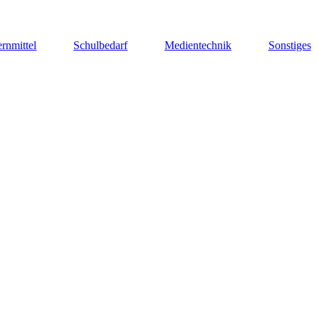
rnmittel
Schulbedarf
Medientechnik
Sonstiges