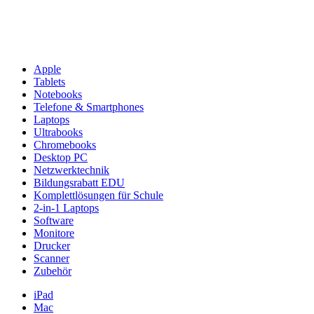
Apple
Tablets
Notebooks
Telefone & Smartphones
Laptops
Ultrabooks
Chromebooks
Desktop PC
Netzwerktechnik
Bildungsrabatt EDU
Komplettlösungen für Schule
2-in-1 Laptops
Software
Monitore
Drucker
Scanner
Zubehör
iPad
Mac