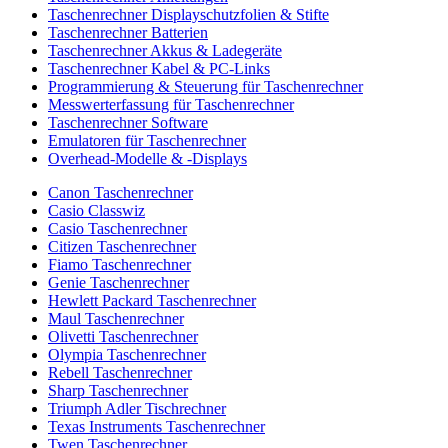
Taschenrechner Displayschutzfolien & Stifte
Taschenrechner Batterien
Taschenrechner Akkus & Ladegeräte
Taschenrechner Kabel & PC-Links
Programmierung & Steuerung für Taschenrechner
Messwerterfassung für Taschenrechner
Taschenrechner Software
Emulatoren für Taschenrechner
Overhead-Modelle & -Displays
Canon Taschenrechner
Casio Classwiz
Casio Taschenrechner
Citizen Taschenrechner
Fiamo Taschenrechner
Genie Taschenrechner
Hewlett Packard Taschenrechner
Maul Taschenrechner
Olivetti Taschenrechner
Olympia Taschenrechner
Rebell Taschenrechner
Sharp Taschenrechner
Triumph Adler Tischrechner
Texas Instruments Taschenrechner
Twen Taschenrechner