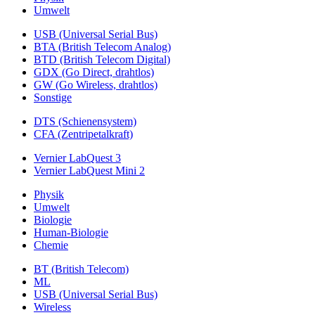
Umwelt
USB (Universal Serial Bus)
BTA (British Telecom Analog)
BTD (British Telecom Digital)
GDX (Go Direct, drahtlos)
GW (Go Wireless, drahtlos)
Sonstige
DTS (Schienensystem)
CFA (Zentripetalkraft)
Vernier LabQuest 3
Vernier LabQuest Mini 2
Physik
Umwelt
Biologie
Human-Biologie
Chemie
BT (British Telecom)
ML
USB (Universal Serial Bus)
Wireless