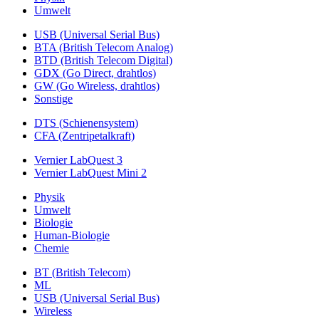
Umwelt
USB (Universal Serial Bus)
BTA (British Telecom Analog)
BTD (British Telecom Digital)
GDX (Go Direct, drahtlos)
GW (Go Wireless, drahtlos)
Sonstige
DTS (Schienensystem)
CFA (Zentripetalkraft)
Vernier LabQuest 3
Vernier LabQuest Mini 2
Physik
Umwelt
Biologie
Human-Biologie
Chemie
BT (British Telecom)
ML
USB (Universal Serial Bus)
Wireless