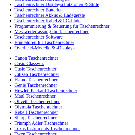
Taschenrechner Displayschutzfolien & Stifte
Taschenrechner Batterien
Taschenrechner Akkus & Ladegeräte
Taschenrechner Kabel & PC-Links
Programmierung & Steuerung für Taschenrechner
Messwerterfassung für Taschenrechner
Taschenrechner Software
Emulatoren für Taschenrechner
Overhead-Modelle & -Displays
Canon Taschenrechner
Casio Classwiz
Casio Taschenrechner
Citizen Taschenrechner
Fiamo Taschenrechner
Genie Taschenrechner
Hewlett Packard Taschenrechner
Maul Taschenrechner
Olivetti Taschenrechner
Olympia Taschenrechner
Rebell Taschenrechner
Sharp Taschenrechner
Triumph Adler Tischrechner
Texas Instruments Taschenrechner
Twen Taschenrechner