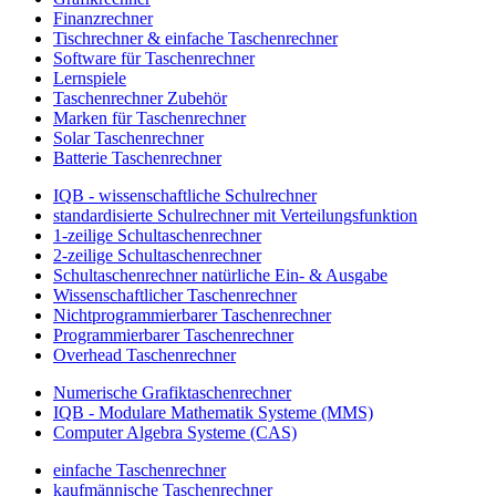
Finanzrechner
Tischrechner & einfache Taschenrechner
Software für Taschenrechner
Lernspiele
Taschenrechner Zubehör
Marken für Taschenrechner
Solar Taschenrechner
Batterie Taschenrechner
IQB - wissenschaftliche Schulrechner
standardisierte Schulrechner mit Verteilungsfunktion
1-zeilige Schultaschenrechner
2-zeilige Schultaschenrechner
Schultaschenrechner natürliche Ein- & Ausgabe
Wissenschaftlicher Taschenrechner
Nichtprogrammierbarer Taschenrechner
Programmierbarer Taschenrechner
Overhead Taschenrechner
Numerische Grafiktaschenrechner
IQB - Modulare Mathematik Systeme (MMS)
Computer Algebra Systeme (CAS)
einfache Taschenrechner
kaufmännische Taschenrechner