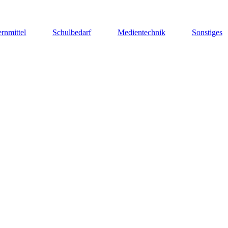
rnmittel
Schulbedarf
Medientechnik
Sonstiges