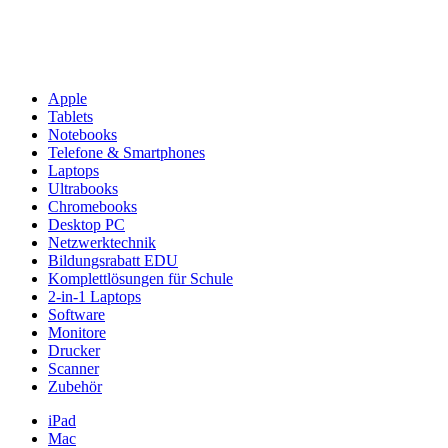
Apple
Tablets
Notebooks
Telefone & Smartphones
Laptops
Ultrabooks
Chromebooks
Desktop PC
Netzwerktechnik
Bildungsrabatt EDU
Komplettlösungen für Schule
2-in-1 Laptops
Software
Monitore
Drucker
Scanner
Zubehör
iPad
Mac