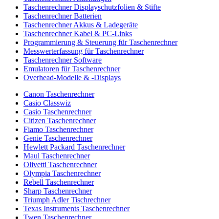
Taschenrechner Displayschutzfolien & Stifte
Taschenrechner Batterien
Taschenrechner Akkus & Ladegeräte
Taschenrechner Kabel & PC-Links
Programmierung & Steuerung für Taschenrechner
Messwerterfassung für Taschenrechner
Taschenrechner Software
Emulatoren für Taschenrechner
Overhead-Modelle & -Displays
Canon Taschenrechner
Casio Classwiz
Casio Taschenrechner
Citizen Taschenrechner
Fiamo Taschenrechner
Genie Taschenrechner
Hewlett Packard Taschenrechner
Maul Taschenrechner
Olivetti Taschenrechner
Olympia Taschenrechner
Rebell Taschenrechner
Sharp Taschenrechner
Triumph Adler Tischrechner
Texas Instruments Taschenrechner
Twen Taschenrechner