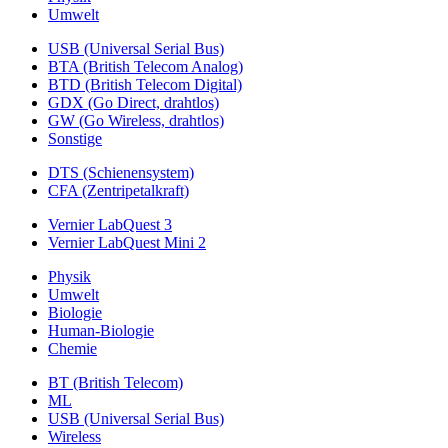
Umwelt
USB (Universal Serial Bus)
BTA (British Telecom Analog)
BTD (British Telecom Digital)
GDX (Go Direct, drahtlos)
GW (Go Wireless, drahtlos)
Sonstige
DTS (Schienensystem)
CFA (Zentripetalkraft)
Vernier LabQuest 3
Vernier LabQuest Mini 2
Physik
Umwelt
Biologie
Human-Biologie
Chemie
BT (British Telecom)
ML
USB (Universal Serial Bus)
Wireless