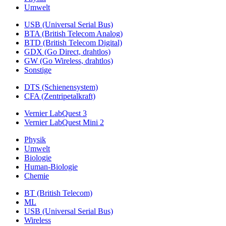
Umwelt
USB (Universal Serial Bus)
BTA (British Telecom Analog)
BTD (British Telecom Digital)
GDX (Go Direct, drahtlos)
GW (Go Wireless, drahtlos)
Sonstige
DTS (Schienensystem)
CFA (Zentripetalkraft)
Vernier LabQuest 3
Vernier LabQuest Mini 2
Physik
Umwelt
Biologie
Human-Biologie
Chemie
BT (British Telecom)
ML
USB (Universal Serial Bus)
Wireless