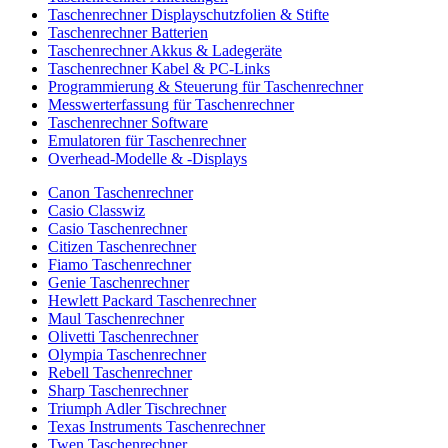
Taschenrechner Displayschutzfolien & Stifte
Taschenrechner Batterien
Taschenrechner Akkus & Ladegeräte
Taschenrechner Kabel & PC-Links
Programmierung & Steuerung für Taschenrechner
Messwerterfassung für Taschenrechner
Taschenrechner Software
Emulatoren für Taschenrechner
Overhead-Modelle & -Displays
Canon Taschenrechner
Casio Classwiz
Casio Taschenrechner
Citizen Taschenrechner
Fiamo Taschenrechner
Genie Taschenrechner
Hewlett Packard Taschenrechner
Maul Taschenrechner
Olivetti Taschenrechner
Olympia Taschenrechner
Rebell Taschenrechner
Sharp Taschenrechner
Triumph Adler Tischrechner
Texas Instruments Taschenrechner
Twen Taschenrechner