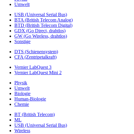
Umwelt
USB (Universal Serial Bus)
BTA (British Telecom Analog)
BTD (British Telecom Digital)
GDX (Go Direct, drahtlos)
GW (Go Wireless, drahtlos)
Sonstige
DTS (Schienensystem)
CFA (Zentripetalkraft)
Vernier LabQuest 3
Vernier LabQuest Mini 2
Physik
Umwelt
Biologie
Human-Biologie
Chemie
BT (British Telecom)
ML
USB (Universal Serial Bus)
Wireless