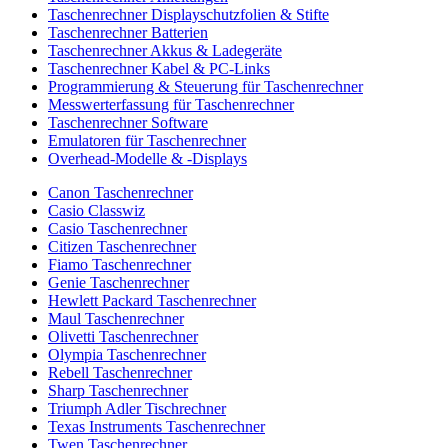
Taschenrechner Displayschutzfolien & Stifte
Taschenrechner Batterien
Taschenrechner Akkus & Ladegeräte
Taschenrechner Kabel & PC-Links
Programmierung & Steuerung für Taschenrechner
Messwerterfassung für Taschenrechner
Taschenrechner Software
Emulatoren für Taschenrechner
Overhead-Modelle & -Displays
Canon Taschenrechner
Casio Classwiz
Casio Taschenrechner
Citizen Taschenrechner
Fiamo Taschenrechner
Genie Taschenrechner
Hewlett Packard Taschenrechner
Maul Taschenrechner
Olivetti Taschenrechner
Olympia Taschenrechner
Rebell Taschenrechner
Sharp Taschenrechner
Triumph Adler Tischrechner
Texas Instruments Taschenrechner
Twen Taschenrechner