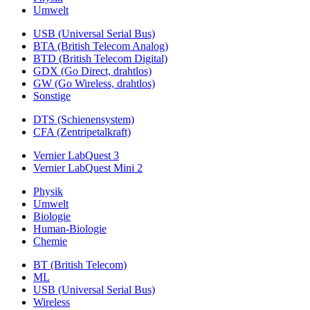
Umwelt
USB (Universal Serial Bus)
BTA (British Telecom Analog)
BTD (British Telecom Digital)
GDX (Go Direct, drahtlos)
GW (Go Wireless, drahtlos)
Sonstige
DTS (Schienensystem)
CFA (Zentripetalkraft)
Vernier LabQuest 3
Vernier LabQuest Mini 2
Physik
Umwelt
Biologie
Human-Biologie
Chemie
BT (British Telecom)
ML
USB (Universal Serial Bus)
Wireless