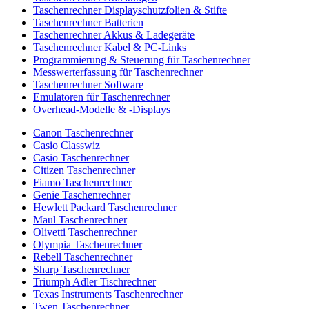
Taschenrechner Displayschutzfolien & Stifte
Taschenrechner Batterien
Taschenrechner Akkus & Ladegeräte
Taschenrechner Kabel & PC-Links
Programmierung & Steuerung für Taschenrechner
Messwerterfassung für Taschenrechner
Taschenrechner Software
Emulatoren für Taschenrechner
Overhead-Modelle & -Displays
Canon Taschenrechner
Casio Classwiz
Casio Taschenrechner
Citizen Taschenrechner
Fiamo Taschenrechner
Genie Taschenrechner
Hewlett Packard Taschenrechner
Maul Taschenrechner
Olivetti Taschenrechner
Olympia Taschenrechner
Rebell Taschenrechner
Sharp Taschenrechner
Triumph Adler Tischrechner
Texas Instruments Taschenrechner
Twen Taschenrechner