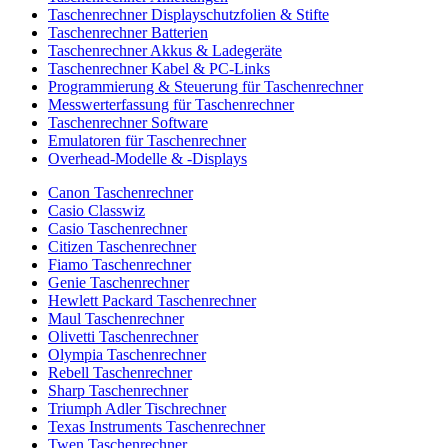
Taschenrechner Displayschutzfolien & Stifte
Taschenrechner Batterien
Taschenrechner Akkus & Ladegeräte
Taschenrechner Kabel & PC-Links
Programmierung & Steuerung für Taschenrechner
Messwerterfassung für Taschenrechner
Taschenrechner Software
Emulatoren für Taschenrechner
Overhead-Modelle & -Displays
Canon Taschenrechner
Casio Classwiz
Casio Taschenrechner
Citizen Taschenrechner
Fiamo Taschenrechner
Genie Taschenrechner
Hewlett Packard Taschenrechner
Maul Taschenrechner
Olivetti Taschenrechner
Olympia Taschenrechner
Rebell Taschenrechner
Sharp Taschenrechner
Triumph Adler Tischrechner
Texas Instruments Taschenrechner
Twen Taschenrechner