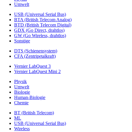
Umwelt
USB (Universal Serial Bus)
BTA (British Telecom Analog)
BTD (British Telecom Digital)
GDX (Go Direct, drahtlos)
GW (Go Wireless, drahtlos)
Sonstige
DTS (Schienensystem)
CFA (Zentripetalkraft)
Vernier LabQuest 3
Vernier LabQuest Mini 2
Physik
Umwelt
Biologie
Human-Biologie
Chemie
BT (British Telecom)
ML
USB (Universal Serial Bus)
Wireless