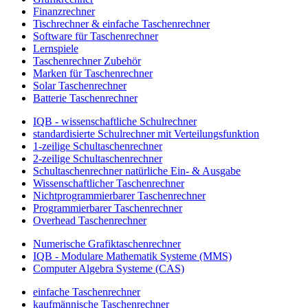
Finanzrechner
Tischrechner & einfache Taschenrechner
Software für Taschenrechner
Lernspiele
Taschenrechner Zubehör
Marken für Taschenrechner
Solar Taschenrechner
Batterie Taschenrechner
IQB - wissenschaftliche Schulrechner
standardisierte Schulrechner mit Verteilungsfunktion
1-zeilige Schultaschenrechner
2-zeilige Schultaschenrechner
Schultaschenrechner natürliche Ein- & Ausgabe
Wissenschaftlicher Taschenrechner
Nichtprogrammierbarer Taschenrechner
Programmierbarer Taschenrechner
Overhead Taschenrechner
Numerische Grafiktaschenrechner
IQB - Modulare Mathematik Systeme (MMS)
Computer Algebra Systeme (CAS)
einfache Taschenrechner
kaufmännische Taschenrechner