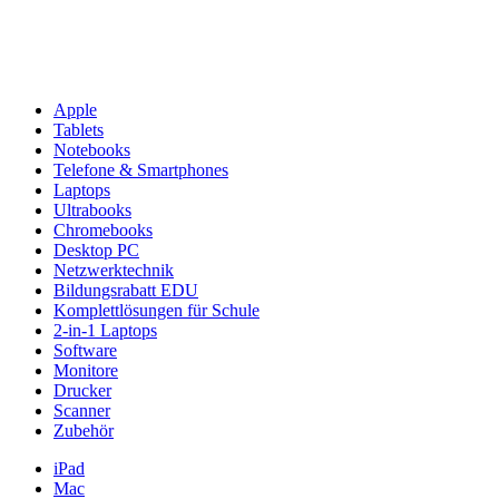
Apple
Tablets
Notebooks
Telefone & Smartphones
Laptops
Ultrabooks
Chromebooks
Desktop PC
Netzwerktechnik
Bildungsrabatt EDU
Komplettlösungen für Schule
2-in-1 Laptops
Software
Monitore
Drucker
Scanner
Zubehör
iPad
Mac