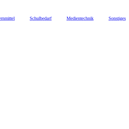
rnmittel
Schulbedarf
Medientechnik
Sonstiges