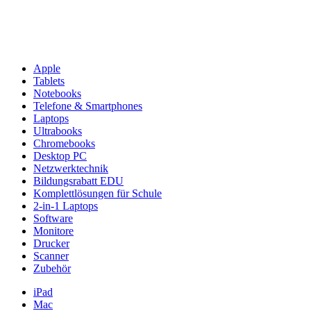
Apple
Tablets
Notebooks
Telefone & Smartphones
Laptops
Ultrabooks
Chromebooks
Desktop PC
Netzwerktechnik
Bildungsrabatt EDU
Komplettlösungen für Schule
2-in-1 Laptops
Software
Monitore
Drucker
Scanner
Zubehör
iPad
Mac