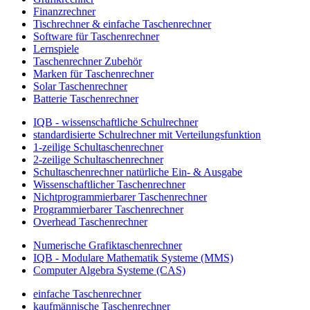
Finanzrechner
Tischrechner & einfache Taschenrechner
Software für Taschenrechner
Lernspiele
Taschenrechner Zubehör
Marken für Taschenrechner
Solar Taschenrechner
Batterie Taschenrechner
IQB - wissenschaftliche Schulrechner
standardisierte Schulrechner mit Verteilungsfunktion
1-zeilige Schultaschenrechner
2-zeilige Schultaschenrechner
Schultaschenrechner natürliche Ein- & Ausgabe
Wissenschaftlicher Taschenrechner
Nichtprogrammierbarer Taschenrechner
Programmierbarer Taschenrechner
Overhead Taschenrechner
Numerische Grafiktaschenrechner
IQB - Modulare Mathematik Systeme (MMS)
Computer Algebra Systeme (CAS)
einfache Taschenrechner
kaufmännische Taschenrechner