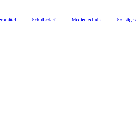
rnmittel
Schulbedarf
Medientechnik
Sonstiges