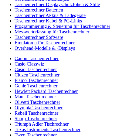
Taschenrechner Displayschutzfolien & Stifte
Taschenrechner Batterien
Taschenrechner Akkus & Ladegeräte
Taschenrechner Kabel & PC-Links
Programmierung & Steuerung für Taschenrechner
Messwerterfassung für Taschenrechner
Taschenrechner Software
Emulatoren für Taschenrechner
Overhead-Modelle & -Displays
Canon Taschenrechner
Casio Classwiz
Casio Taschenrechner
Citizen Taschenrechner
Fiamo Taschenrechner
Genie Taschenrechner
Hewlett Packard Taschenrechner
Maul Taschenrechner
Olivetti Taschenrechner
Olympia Taschenrechner
Rebell Taschenrechner
Sharp Taschenrechner
Triumph Adler Tischrechner
Texas Instruments Taschenrechner
Twen Taschenrechner