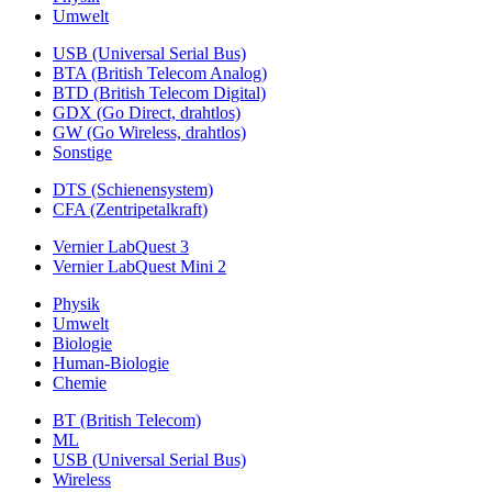
Umwelt
USB (Universal Serial Bus)
BTA (British Telecom Analog)
BTD (British Telecom Digital)
GDX (Go Direct, drahtlos)
GW (Go Wireless, drahtlos)
Sonstige
DTS (Schienensystem)
CFA (Zentripetalkraft)
Vernier LabQuest 3
Vernier LabQuest Mini 2
Physik
Umwelt
Biologie
Human-Biologie
Chemie
BT (British Telecom)
ML
USB (Universal Serial Bus)
Wireless