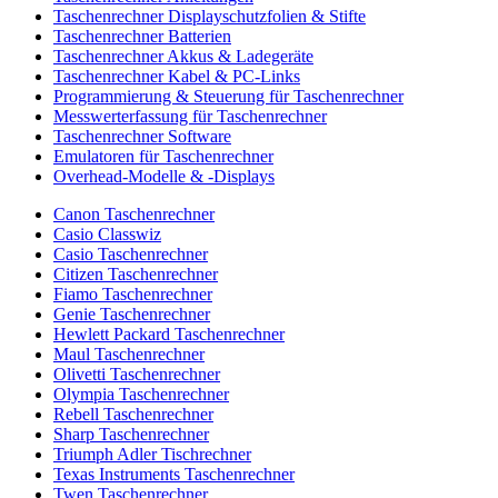
Taschenrechner Displayschutzfolien & Stifte
Taschenrechner Batterien
Taschenrechner Akkus & Ladegeräte
Taschenrechner Kabel & PC-Links
Programmierung & Steuerung für Taschenrechner
Messwerterfassung für Taschenrechner
Taschenrechner Software
Emulatoren für Taschenrechner
Overhead-Modelle & -Displays
Canon Taschenrechner
Casio Classwiz
Casio Taschenrechner
Citizen Taschenrechner
Fiamo Taschenrechner
Genie Taschenrechner
Hewlett Packard Taschenrechner
Maul Taschenrechner
Olivetti Taschenrechner
Olympia Taschenrechner
Rebell Taschenrechner
Sharp Taschenrechner
Triumph Adler Tischrechner
Texas Instruments Taschenrechner
Twen Taschenrechner