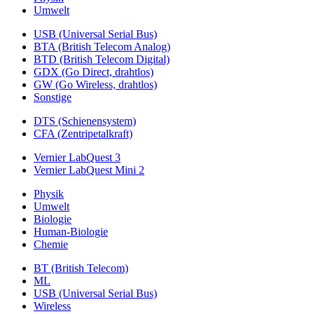
Umwelt
USB (Universal Serial Bus)
BTA (British Telecom Analog)
BTD (British Telecom Digital)
GDX (Go Direct, drahtlos)
GW (Go Wireless, drahtlos)
Sonstige
DTS (Schienensystem)
CFA (Zentripetalkraft)
Vernier LabQuest 3
Vernier LabQuest Mini 2
Physik
Umwelt
Biologie
Human-Biologie
Chemie
BT (British Telecom)
ML
USB (Universal Serial Bus)
Wireless