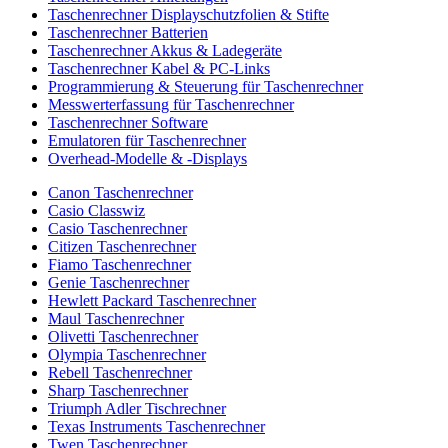
Taschenrechner Displayschutzfolien & Stifte
Taschenrechner Batterien
Taschenrechner Akkus & Ladegeräte
Taschenrechner Kabel & PC-Links
Programmierung & Steuerung für Taschenrechner
Messwerterfassung für Taschenrechner
Taschenrechner Software
Emulatoren für Taschenrechner
Overhead-Modelle & -Displays
Canon Taschenrechner
Casio Classwiz
Casio Taschenrechner
Citizen Taschenrechner
Fiamo Taschenrechner
Genie Taschenrechner
Hewlett Packard Taschenrechner
Maul Taschenrechner
Olivetti Taschenrechner
Olympia Taschenrechner
Rebell Taschenrechner
Sharp Taschenrechner
Triumph Adler Tischrechner
Texas Instruments Taschenrechner
Twen Taschenrechner