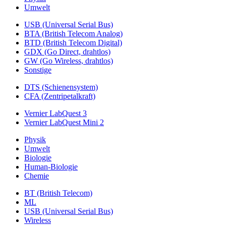
Umwelt
USB (Universal Serial Bus)
BTA (British Telecom Analog)
BTD (British Telecom Digital)
GDX (Go Direct, drahtlos)
GW (Go Wireless, drahtlos)
Sonstige
DTS (Schienensystem)
CFA (Zentripetalkraft)
Vernier LabQuest 3
Vernier LabQuest Mini 2
Physik
Umwelt
Biologie
Human-Biologie
Chemie
BT (British Telecom)
ML
USB (Universal Serial Bus)
Wireless