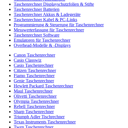
Taschenrechner Displayschutzfolien & Stifte
Taschenrechner Batterien
Taschenrechner Akkus & Ladegeräte
Taschenrechner Kabel & PC-Links
Programmierung & Steuerung für Taschenrechner
Messwerterfassung für Taschenrechner
Taschenrechner Software
Emulatoren für Taschenrechner
Overhead-Modelle & -Displays
Canon Taschenrechner
Casio Classwiz
Casio Taschenrechner
Citizen Taschenrechner
Fiamo Taschenrechner
Genie Taschenrechner
Hewlett Packard Taschenrechner
Maul Taschenrechner
Olivetti Taschenrechner
Olympia Taschenrechner
Rebell Taschenrechner
Sharp Taschenrechner
Triumph Adler Tischrechner
Texas Instruments Taschenrechner
Twen Taschenrechner