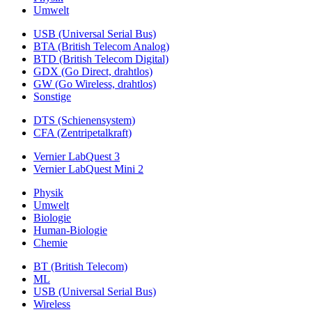
Umwelt
USB (Universal Serial Bus)
BTA (British Telecom Analog)
BTD (British Telecom Digital)
GDX (Go Direct, drahtlos)
GW (Go Wireless, drahtlos)
Sonstige
DTS (Schienensystem)
CFA (Zentripetalkraft)
Vernier LabQuest 3
Vernier LabQuest Mini 2
Physik
Umwelt
Biologie
Human-Biologie
Chemie
BT (British Telecom)
ML
USB (Universal Serial Bus)
Wireless