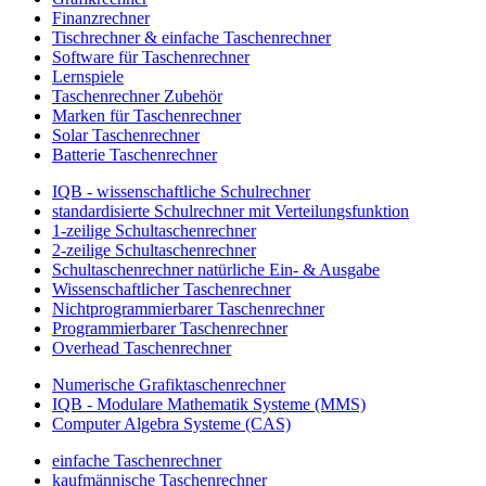
Finanzrechner
Tischrechner & einfache Taschenrechner
Software für Taschenrechner
Lernspiele
Taschenrechner Zubehör
Marken für Taschenrechner
Solar Taschenrechner
Batterie Taschenrechner
IQB - wissenschaftliche Schulrechner
standardisierte Schulrechner mit Verteilungsfunktion
1-zeilige Schultaschenrechner
2-zeilige Schultaschenrechner
Schultaschenrechner natürliche Ein- & Ausgabe
Wissenschaftlicher Taschenrechner
Nichtprogrammierbarer Taschenrechner
Programmierbarer Taschenrechner
Overhead Taschenrechner
Numerische Grafiktaschenrechner
IQB - Modulare Mathematik Systeme (MMS)
Computer Algebra Systeme (CAS)
einfache Taschenrechner
kaufmännische Taschenrechner