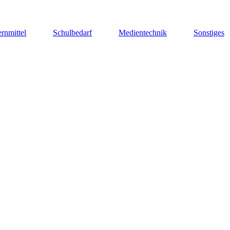
rnmittel
Schulbedarf
Medientechnik
Sonstiges