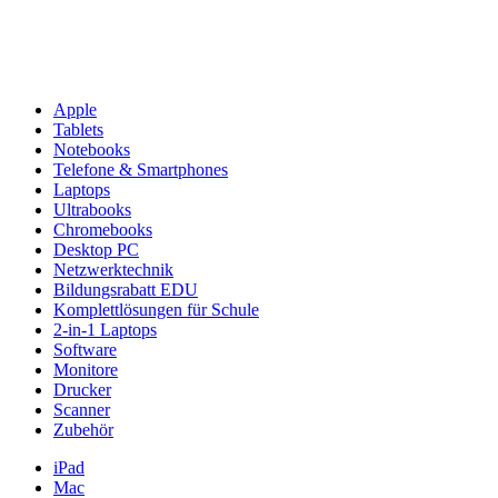
Apple
Tablets
Notebooks
Telefone & Smartphones
Laptops
Ultrabooks
Chromebooks
Desktop PC
Netzwerktechnik
Bildungsrabatt EDU
Komplettlösungen für Schule
2-in-1 Laptops
Software
Monitore
Drucker
Scanner
Zubehör
iPad
Mac