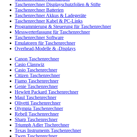
Taschenrechner Displayschutzfolien & Stifte
Taschenrechner Batterien
Taschenrechner Akkus & Ladegeräte
Taschenrechner Kabel & PC-Links
Programmierung & Steuerung für Taschenrechner
Messwerterfassung für Taschenrechner
Taschenrechner Software
Emulatoren für Taschenrechner
Overhead-Modelle & -Displays
Canon Taschenrechner
Casio Classwiz
Casio Taschenrechner
Citizen Taschenrechner
Fiamo Taschenrechner
Genie Taschenrechner
Hewlett Packard Taschenrechner
Maul Taschenrechner
Olivetti Taschenrechner
Olympia Taschenrechner
Rebell Taschenrechner
Sharp Taschenrechner
Triumph Adler Tischrechner
Texas Instruments Taschenrechner
Twen Taschenrechner