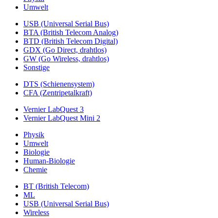
Umwelt
USB (Universal Serial Bus)
BTA (British Telecom Analog)
BTD (British Telecom Digital)
GDX (Go Direct, drahtlos)
GW (Go Wireless, drahtlos)
Sonstige
DTS (Schienensystem)
CFA (Zentripetalkraft)
Vernier LabQuest 3
Vernier LabQuest Mini 2
Physik
Umwelt
Biologie
Human-Biologie
Chemie
BT (British Telecom)
ML
USB (Universal Serial Bus)
Wireless