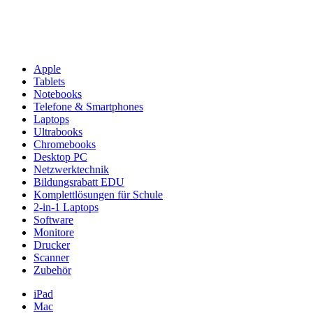
Apple
Tablets
Notebooks
Telefone & Smartphones
Laptops
Ultrabooks
Chromebooks
Desktop PC
Netzwerktechnik
Bildungsrabatt EDU
Komplettlösungen für Schule
2-in-1 Laptops
Software
Monitore
Drucker
Scanner
Zubehör
iPad
Mac