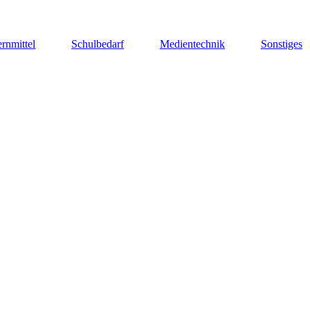
rnmittel
Schulbedarf
Medientechnik
Sonstiges