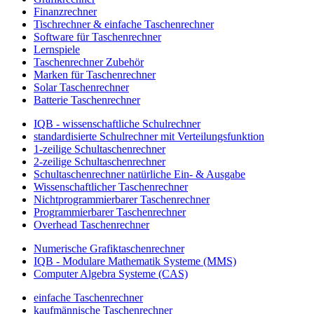
Finanzrechner
Tischrechner & einfache Taschenrechner
Software für Taschenrechner
Lernspiele
Taschenrechner Zubehör
Marken für Taschenrechner
Solar Taschenrechner
Batterie Taschenrechner
IQB - wissenschaftliche Schulrechner
standardisierte Schulrechner mit Verteilungsfunktion
1-zeilige Schultaschenrechner
2-zeilige Schultaschenrechner
Schultaschenrechner natürliche Ein- & Ausgabe
Wissenschaftlicher Taschenrechner
Nichtprogrammierbarer Taschenrechner
Programmierbarer Taschenrechner
Overhead Taschenrechner
Numerische Grafiktaschenrechner
IQB - Modulare Mathematik Systeme (MMS)
Computer Algebra Systeme (CAS)
einfache Taschenrechner
kaufmännische Taschenrechner