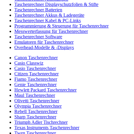
Taschenrechner Displayschutzfolien & Stifte
Taschenrechner Batterien
Taschenrechner Akkus & Ladegeräte
Taschenrechner Kabel & PC-Links
Programmierung & Steuerung für Taschenrechner
Messwerterfassung für Taschenrechner
Taschenrechner Software
Emulatoren für Taschenrechner
Overhead-Modelle & -Displays
Canon Taschenrechner
Casio Classwiz
Casio Taschenrechner
Citizen Taschenrechner
Fiamo Taschenrechner
Genie Taschenrechner
Hewlett Packard Taschenrechner
Maul Taschenrechner
Olivetti Taschenrechner
Olympia Taschenrechner
Rebell Taschenrechner
Sharp Taschenrechner
Triumph Adler Tischrechner
Texas Instruments Taschenrechner
Twen Taschenrechner