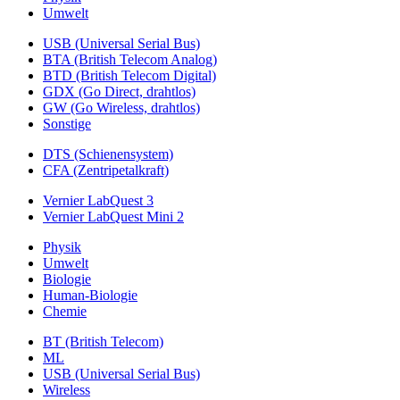
Umwelt
USB (Universal Serial Bus)
BTA (British Telecom Analog)
BTD (British Telecom Digital)
GDX (Go Direct, drahtlos)
GW (Go Wireless, drahtlos)
Sonstige
DTS (Schienensystem)
CFA (Zentripetalkraft)
Vernier LabQuest 3
Vernier LabQuest Mini 2
Physik
Umwelt
Biologie
Human-Biologie
Chemie
BT (British Telecom)
ML
USB (Universal Serial Bus)
Wireless