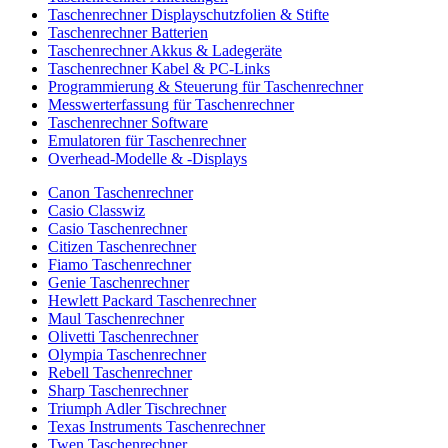
Taschenrechner Displayschutzfolien & Stifte
Taschenrechner Batterien
Taschenrechner Akkus & Ladegeräte
Taschenrechner Kabel & PC-Links
Programmierung & Steuerung für Taschenrechner
Messwerterfassung für Taschenrechner
Taschenrechner Software
Emulatoren für Taschenrechner
Overhead-Modelle & -Displays
Canon Taschenrechner
Casio Classwiz
Casio Taschenrechner
Citizen Taschenrechner
Fiamo Taschenrechner
Genie Taschenrechner
Hewlett Packard Taschenrechner
Maul Taschenrechner
Olivetti Taschenrechner
Olympia Taschenrechner
Rebell Taschenrechner
Sharp Taschenrechner
Triumph Adler Tischrechner
Texas Instruments Taschenrechner
Twen Taschenrechner