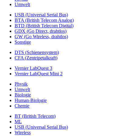
Umwelt
USB (Universal Serial Bus)
BTA (British Telecom Analog)
BTD (British Telecom Digital)
GDX (Go Direct, drahtlos)
GW (Go Wireless, drahtlos)
Sonstige
DTS (Schienensystem)
CFA (Zentripetalkraft)
Vernier LabQuest 3
Vernier LabQuest Mini 2
Physik
Umwelt
Biologie
Human-Biologie
Chemie
BT (British Telecom)
ML
USB (Universal Serial Bus)
Wireless