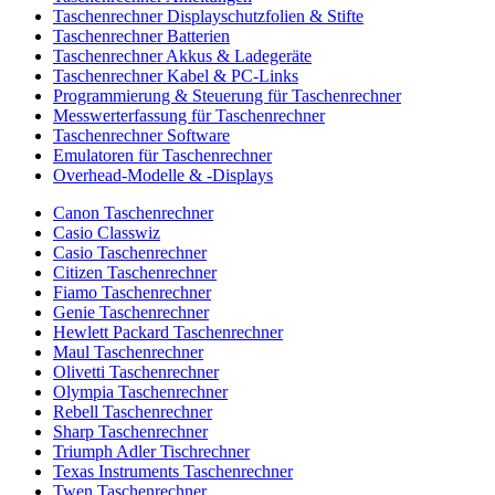
Taschenrechner Displayschutzfolien & Stifte
Taschenrechner Batterien
Taschenrechner Akkus & Ladegeräte
Taschenrechner Kabel & PC-Links
Programmierung & Steuerung für Taschenrechner
Messwerterfassung für Taschenrechner
Taschenrechner Software
Emulatoren für Taschenrechner
Overhead-Modelle & -Displays
Canon Taschenrechner
Casio Classwiz
Casio Taschenrechner
Citizen Taschenrechner
Fiamo Taschenrechner
Genie Taschenrechner
Hewlett Packard Taschenrechner
Maul Taschenrechner
Olivetti Taschenrechner
Olympia Taschenrechner
Rebell Taschenrechner
Sharp Taschenrechner
Triumph Adler Tischrechner
Texas Instruments Taschenrechner
Twen Taschenrechner