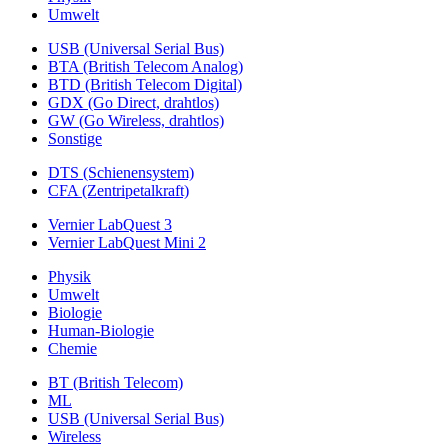
Umwelt
USB (Universal Serial Bus)
BTA (British Telecom Analog)
BTD (British Telecom Digital)
GDX (Go Direct, drahtlos)
GW (Go Wireless, drahtlos)
Sonstige
DTS (Schienensystem)
CFA (Zentripetalkraft)
Vernier LabQuest 3
Vernier LabQuest Mini 2
Physik
Umwelt
Biologie
Human-Biologie
Chemie
BT (British Telecom)
ML
USB (Universal Serial Bus)
Wireless