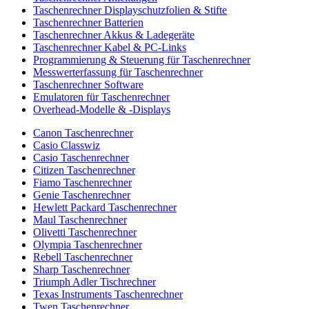
Taschenrechner Displayschutzfolien & Stifte
Taschenrechner Batterien
Taschenrechner Akkus & Ladegeräte
Taschenrechner Kabel & PC-Links
Programmierung & Steuerung für Taschenrechner
Messwerterfassung für Taschenrechner
Taschenrechner Software
Emulatoren für Taschenrechner
Overhead-Modelle & -Displays
Canon Taschenrechner
Casio Classwiz
Casio Taschenrechner
Citizen Taschenrechner
Fiamo Taschenrechner
Genie Taschenrechner
Hewlett Packard Taschenrechner
Maul Taschenrechner
Olivetti Taschenrechner
Olympia Taschenrechner
Rebell Taschenrechner
Sharp Taschenrechner
Triumph Adler Tischrechner
Texas Instruments Taschenrechner
Twen Taschenrechner