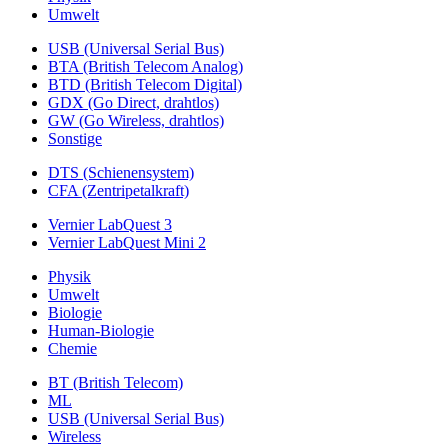
Umwelt
USB (Universal Serial Bus)
BTA (British Telecom Analog)
BTD (British Telecom Digital)
GDX (Go Direct, drahtlos)
GW (Go Wireless, drahtlos)
Sonstige
DTS (Schienensystem)
CFA (Zentripetalkraft)
Vernier LabQuest 3
Vernier LabQuest Mini 2
Physik
Umwelt
Biologie
Human-Biologie
Chemie
BT (British Telecom)
ML
USB (Universal Serial Bus)
Wireless