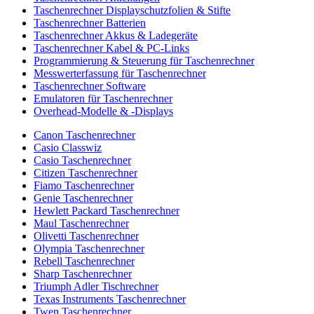
Taschenrechner Displayschutzfolien & Stifte
Taschenrechner Batterien
Taschenrechner Akkus & Ladegeräte
Taschenrechner Kabel & PC-Links
Programmierung & Steuerung für Taschenrechner
Messwerterfassung für Taschenrechner
Taschenrechner Software
Emulatoren für Taschenrechner
Overhead-Modelle & -Displays
Canon Taschenrechner
Casio Classwiz
Casio Taschenrechner
Citizen Taschenrechner
Fiamo Taschenrechner
Genie Taschenrechner
Hewlett Packard Taschenrechner
Maul Taschenrechner
Olivetti Taschenrechner
Olympia Taschenrechner
Rebell Taschenrechner
Sharp Taschenrechner
Triumph Adler Tischrechner
Texas Instruments Taschenrechner
Twen Taschenrechner