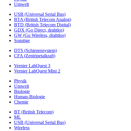
Umwelt
USB (Universal Serial Bus)
BTA (British Telecom Analog)
BTD (British Telecom Digital)
GDX (Go Direct, drahtlos)
GW (Go Wireless, drahtlos)
Sonstige
DTS (Schienensystem)
CFA (Zentripetalkraft)
Vernier LabQuest 3
Vernier LabQuest Mini 2
Physik
Umwelt
Biologie
Human-Biologie
Chemie
BT (British Telecom)
ML
USB (Universal Serial Bus)
Wireless