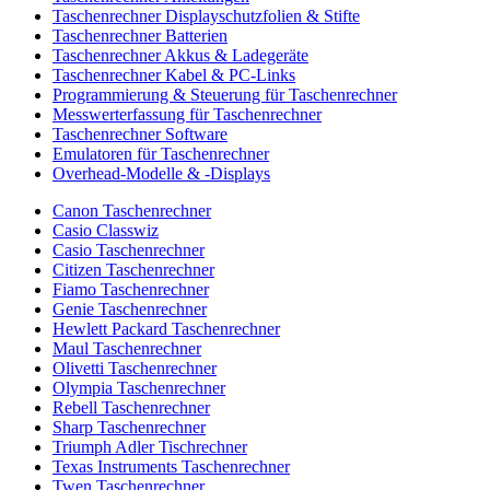
Taschenrechner Displayschutzfolien & Stifte
Taschenrechner Batterien
Taschenrechner Akkus & Ladegeräte
Taschenrechner Kabel & PC-Links
Programmierung & Steuerung für Taschenrechner
Messwerterfassung für Taschenrechner
Taschenrechner Software
Emulatoren für Taschenrechner
Overhead-Modelle & -Displays
Canon Taschenrechner
Casio Classwiz
Casio Taschenrechner
Citizen Taschenrechner
Fiamo Taschenrechner
Genie Taschenrechner
Hewlett Packard Taschenrechner
Maul Taschenrechner
Olivetti Taschenrechner
Olympia Taschenrechner
Rebell Taschenrechner
Sharp Taschenrechner
Triumph Adler Tischrechner
Texas Instruments Taschenrechner
Twen Taschenrechner