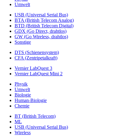
Umwelt
USB (Universal Serial Bus)
BTA (British Telecom Analog)
BTD (British Telecom Digital)
GDX (Go Direct, drahtlos)
GW (Go Wireless, drahtlos)
Sonstige
DTS (Schienensystem)
CFA (Zentripetalkraft)
Vernier LabQuest 3
Vernier LabQuest Mini 2
Physik
Umwelt
Biologie
Human-Biologie
Chemie
BT (British Telecom)
ML
USB (Universal Serial Bus)
Wireless