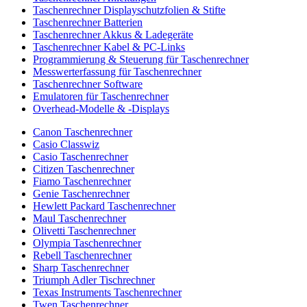
Taschenrechner Displayschutzfolien & Stifte
Taschenrechner Batterien
Taschenrechner Akkus & Ladegeräte
Taschenrechner Kabel & PC-Links
Programmierung & Steuerung für Taschenrechner
Messwerterfassung für Taschenrechner
Taschenrechner Software
Emulatoren für Taschenrechner
Overhead-Modelle & -Displays
Canon Taschenrechner
Casio Classwiz
Casio Taschenrechner
Citizen Taschenrechner
Fiamo Taschenrechner
Genie Taschenrechner
Hewlett Packard Taschenrechner
Maul Taschenrechner
Olivetti Taschenrechner
Olympia Taschenrechner
Rebell Taschenrechner
Sharp Taschenrechner
Triumph Adler Tischrechner
Texas Instruments Taschenrechner
Twen Taschenrechner