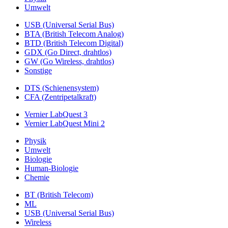
Umwelt
USB (Universal Serial Bus)
BTA (British Telecom Analog)
BTD (British Telecom Digital)
GDX (Go Direct, drahtlos)
GW (Go Wireless, drahtlos)
Sonstige
DTS (Schienensystem)
CFA (Zentripetalkraft)
Vernier LabQuest 3
Vernier LabQuest Mini 2
Physik
Umwelt
Biologie
Human-Biologie
Chemie
BT (British Telecom)
ML
USB (Universal Serial Bus)
Wireless