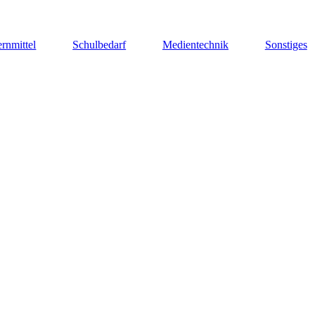
rnmittel
Schulbedarf
Medientechnik
Sonstiges