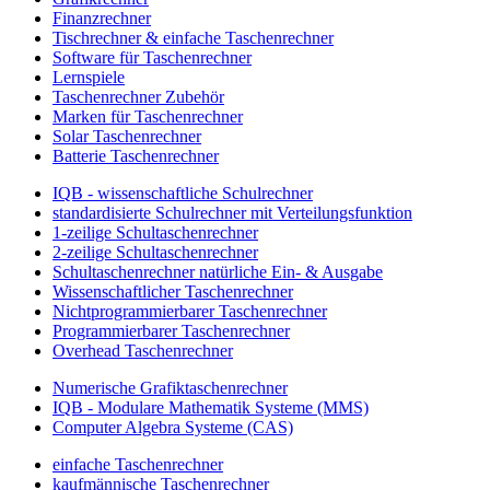
Finanzrechner
Tischrechner & einfache Taschenrechner
Software für Taschenrechner
Lernspiele
Taschenrechner Zubehör
Marken für Taschenrechner
Solar Taschenrechner
Batterie Taschenrechner
IQB - wissenschaftliche Schulrechner
standardisierte Schulrechner mit Verteilungsfunktion
1-zeilige Schultaschenrechner
2-zeilige Schultaschenrechner
Schultaschenrechner natürliche Ein- & Ausgabe
Wissenschaftlicher Taschenrechner
Nichtprogrammierbarer Taschenrechner
Programmierbarer Taschenrechner
Overhead Taschenrechner
Numerische Grafiktaschenrechner
IQB - Modulare Mathematik Systeme (MMS)
Computer Algebra Systeme (CAS)
einfache Taschenrechner
kaufmännische Taschenrechner