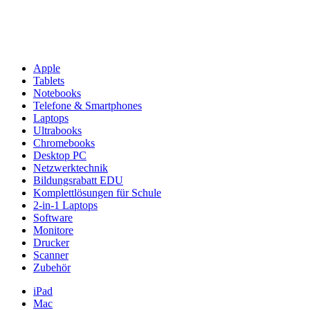
Apple
Tablets
Notebooks
Telefone & Smartphones
Laptops
Ultrabooks
Chromebooks
Desktop PC
Netzwerktechnik
Bildungsrabatt EDU
Komplettlösungen für Schule
2-in-1 Laptops
Software
Monitore
Drucker
Scanner
Zubehör
iPad
Mac