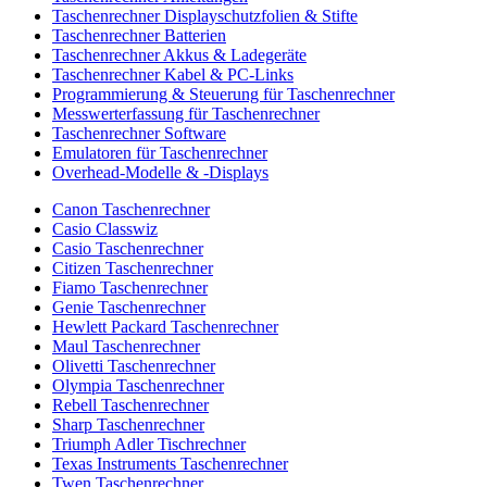
Taschenrechner Displayschutzfolien & Stifte
Taschenrechner Batterien
Taschenrechner Akkus & Ladegeräte
Taschenrechner Kabel & PC-Links
Programmierung & Steuerung für Taschenrechner
Messwerterfassung für Taschenrechner
Taschenrechner Software
Emulatoren für Taschenrechner
Overhead-Modelle & -Displays
Canon Taschenrechner
Casio Classwiz
Casio Taschenrechner
Citizen Taschenrechner
Fiamo Taschenrechner
Genie Taschenrechner
Hewlett Packard Taschenrechner
Maul Taschenrechner
Olivetti Taschenrechner
Olympia Taschenrechner
Rebell Taschenrechner
Sharp Taschenrechner
Triumph Adler Tischrechner
Texas Instruments Taschenrechner
Twen Taschenrechner