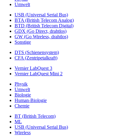
Umwelt
USB (Universal Serial Bus)
BTA (British Telecom Analog)
BTD (British Telecom Digital)
GDX (Go Direct, drahtlos)
GW (Go Wireless, drahtlos)
Sonstige
DTS (Schienensystem)
CFA (Zentripetalkraft)
Vernier LabQuest 3
Vernier LabQuest Mini 2
Physik
Umwelt
Biologie
Human-Biologie
Chemie
BT (British Telecom)
ML
USB (Universal Serial Bus)
Wireless