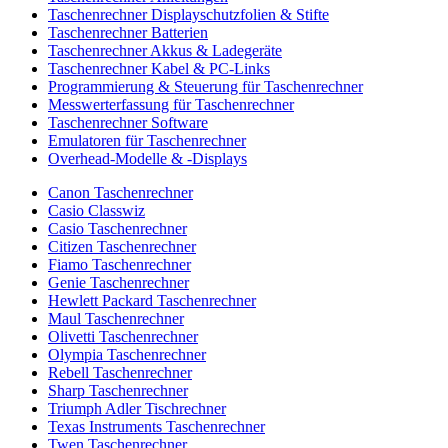
Taschenrechner Displayschutzfolien & Stifte
Taschenrechner Batterien
Taschenrechner Akkus & Ladegeräte
Taschenrechner Kabel & PC-Links
Programmierung & Steuerung für Taschenrechner
Messwerterfassung für Taschenrechner
Taschenrechner Software
Emulatoren für Taschenrechner
Overhead-Modelle & -Displays
Canon Taschenrechner
Casio Classwiz
Casio Taschenrechner
Citizen Taschenrechner
Fiamo Taschenrechner
Genie Taschenrechner
Hewlett Packard Taschenrechner
Maul Taschenrechner
Olivetti Taschenrechner
Olympia Taschenrechner
Rebell Taschenrechner
Sharp Taschenrechner
Triumph Adler Tischrechner
Texas Instruments Taschenrechner
Twen Taschenrechner