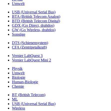
Umwelt
USB (Universal Serial Bus)
BTA (British Telecom Analog)
BTD (British Telecom Digital)
GDX (Go Direct, drahtlos)
GW (Go Wireless, drahtlos)
Sonstige
DTS (Schienensystem)
CFA (Zentripetalkraft)
Vernier LabQuest 3
Vernier LabQuest Mini 2
Physik
Umwelt
Biologie
Human-Biologie
Chemie
BT (British Telecom)
ML
USB (Universal Serial Bus)
Wireless