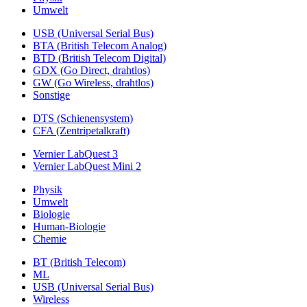
Umwelt
USB (Universal Serial Bus)
BTA (British Telecom Analog)
BTD (British Telecom Digital)
GDX (Go Direct, drahtlos)
GW (Go Wireless, drahtlos)
Sonstige
DTS (Schienensystem)
CFA (Zentripetalkraft)
Vernier LabQuest 3
Vernier LabQuest Mini 2
Physik
Umwelt
Biologie
Human-Biologie
Chemie
BT (British Telecom)
ML
USB (Universal Serial Bus)
Wireless