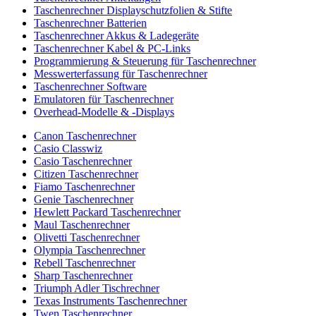
Taschenrechner Displayschutzfolien & Stifte
Taschenrechner Batterien
Taschenrechner Akkus & Ladegeräte
Taschenrechner Kabel & PC-Links
Programmierung & Steuerung für Taschenrechner
Messwerterfassung für Taschenrechner
Taschenrechner Software
Emulatoren für Taschenrechner
Overhead-Modelle & -Displays
Canon Taschenrechner
Casio Classwiz
Casio Taschenrechner
Citizen Taschenrechner
Fiamo Taschenrechner
Genie Taschenrechner
Hewlett Packard Taschenrechner
Maul Taschenrechner
Olivetti Taschenrechner
Olympia Taschenrechner
Rebell Taschenrechner
Sharp Taschenrechner
Triumph Adler Tischrechner
Texas Instruments Taschenrechner
Twen Taschenrechner