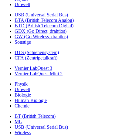
Umwelt
USB (Universal Serial Bus)
BTA (British Telecom Analog)
BTD (British Telecom Digital)
GDX (Go Direct, drahtlos)
GW (Go Wireless, drahtlos)
Sonstige
DTS (Schienensystem)
CFA (Zentripetalkraft)
Vernier LabQuest 3
Vernier LabQuest Mini 2
Physik
Umwelt
Biologie
Human-Biologie
Chemie
BT (British Telecom)
ML
USB (Universal Serial Bus)
Wireless