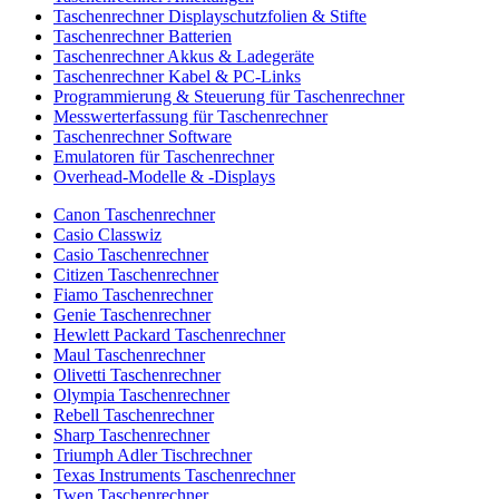
Taschenrechner Displayschutzfolien & Stifte
Taschenrechner Batterien
Taschenrechner Akkus & Ladegeräte
Taschenrechner Kabel & PC-Links
Programmierung & Steuerung für Taschenrechner
Messwerterfassung für Taschenrechner
Taschenrechner Software
Emulatoren für Taschenrechner
Overhead-Modelle & -Displays
Canon Taschenrechner
Casio Classwiz
Casio Taschenrechner
Citizen Taschenrechner
Fiamo Taschenrechner
Genie Taschenrechner
Hewlett Packard Taschenrechner
Maul Taschenrechner
Olivetti Taschenrechner
Olympia Taschenrechner
Rebell Taschenrechner
Sharp Taschenrechner
Triumph Adler Tischrechner
Texas Instruments Taschenrechner
Twen Taschenrechner