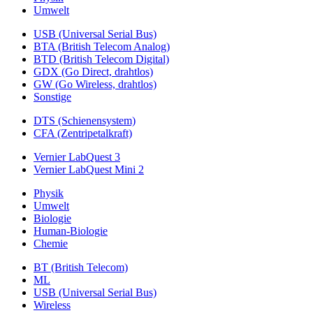
Umwelt
USB (Universal Serial Bus)
BTA (British Telecom Analog)
BTD (British Telecom Digital)
GDX (Go Direct, drahtlos)
GW (Go Wireless, drahtlos)
Sonstige
DTS (Schienensystem)
CFA (Zentripetalkraft)
Vernier LabQuest 3
Vernier LabQuest Mini 2
Physik
Umwelt
Biologie
Human-Biologie
Chemie
BT (British Telecom)
ML
USB (Universal Serial Bus)
Wireless