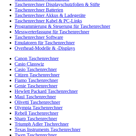
Taschenrechner Displayschutzfolien & Stifte
Taschenrechner Batterien
Taschenrechner Akkus & Ladegeräte
Taschenrechner Kabel & PC-Links
Programmierung & Steuerung für Taschenrechner
Messwerterfassung für Taschenrechner
Taschenrechner Software
Emulatoren für Taschenrechner
Overhead-Modelle & -Displays
Canon Taschenrechner
Casio Classwiz
Casio Taschenrechner
Citizen Taschenrechner
Fiamo Taschenrechner
Genie Taschenrechner
Hewlett Packard Taschenrechner
Maul Taschenrechner
Olivetti Taschenrechner
Olympia Taschenrechner
Rebell Taschenrechner
Sharp Taschenrechner
Triumph Adler Tischrechner
Texas Instruments Taschenrechner
Twen Taschenrechner